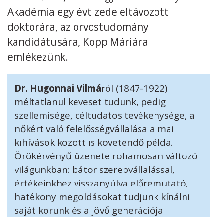
Akadémia egy évtizede eltávozott
doktorára, az orvostudomány
kandidátusára, Kopp Máriára
emlékezünk.
Dr. Hugonnai Vilmá
ról (1847-1922)
méltatlanul keveset tudunk, pedig
szellemisége, céltudatos tevékenysége, a
nőkért való felelősségvállalása a mai
kihívások között is követendő példa.
Örökérvényű üzenete rohamosan változó
világunkban: bátor szerepvállalással,
értékeinkhez visszanyúlva előremutató,
hatékony megoldásokat tudjunk kínálni
saját korunk és a jövő generációja