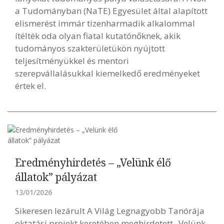
a Tudományban (NaTE) Egyesület által alapított
elismerést immár tizenharmadik alkalommal
ítélték oda olyan fiatal kutatónőknek, akik
tudományos szakterületükön nyújtott
teljesítményükkel és mentori
szerepvállalásukkal kiemelkedő eredményeket
értek el.
Eredményhirdetés – „Velünk élő
állatok” pályázat
13/01/2026
Sikeresen lezárult A Világ Legnagyobb Tanórája
oktatási projekt keretében meghirdetett „Velünk