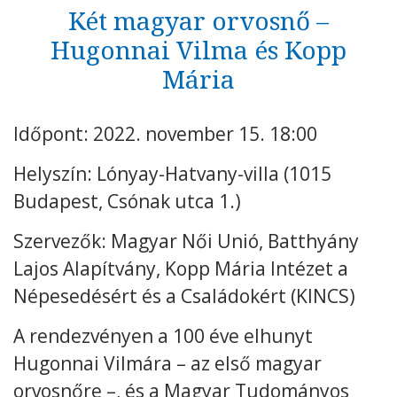
Két magyar orvosnő –
Hugonnai Vilma és Kopp
Kövess minket
unescohungary
Mária
Adatkezelési tájékoztató
Impresszum
Technikai információk
RSS
Időpont: 2022. november 15. 18:00
Helyszín: Lónyay-Hatvany-villa (1015
Budapest, Csónak utca 1.)
Szervezők: Magyar Női Unió, Batthyány
Lajos Alapítvány, Kopp Mária Intézet a
Népesedésért és a Családokért (KINCS)
A rendezvényen a 100 éve elhunyt
Hugonnai Vilmára – az első magyar
orvosnőre –, és a Magyar Tudományos