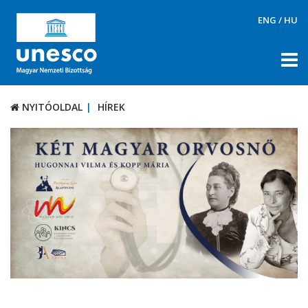
ENG
/
HU
NYITÓOLDAL
HÍREK
NYITÓOLDAL
HÍREK
RÓLUNK
TÉMÁK
DOKUMENTUMTÁR
PÁLYÁZATOK / DÍJAK
KAPCSOLAT