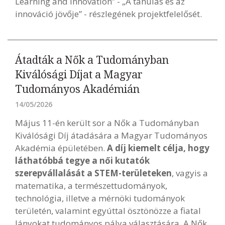
Learning and Innovation” - „A tanulás és az
innováció jövője” - részlegének projektfelelősét.
Átadták a Nők a Tudományban
Kiválósági Díjat a Magyar
Tudományos Akadémián
14/05/2026
Május 11-én került sor a Nők a Tudományban
Kiválósági Díj átadására a Magyar Tudományos
Akadémia épületében.
A díj kiemelt célja, hogy
láthatóbbá tegye a női kutatók
szerepvállalását a STEM-területeken
, vagyis a
matematika, a természettudományok,
technológia, illetve a mérnöki tudományok
területén, valamint egyúttal ösztönözze a fiatal
lányokat tudományos pálya választására. A Nők