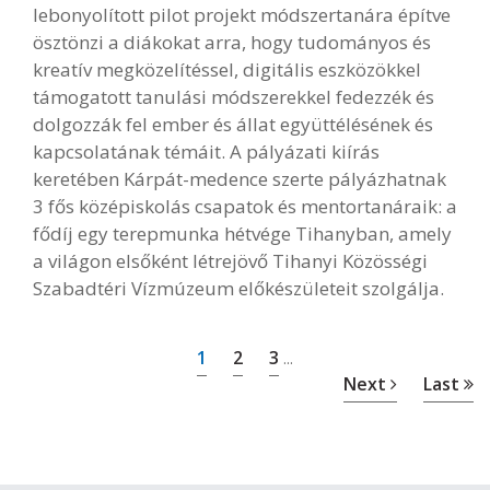
lebonyolított pilot projekt módszertanára építve
ösztönzi a diákokat arra, hogy tudományos és
kreatív megközelítéssel, digitális eszközökkel
támogatott tanulási módszerekkel fedezzék és
dolgozzák fel ember és állat együttélésének és
kapcsolatának témáit. A pályázati kiírás
keretében Kárpát-medence szerte pályázhatnak
3 fős középiskolás csapatok és mentortanáraik: a
fődíj egy terepmunka hétvége Tihanyban, amely
a világon elsőként létrejövő Tihanyi Közösségi
Szabadtéri Vízmúzeum előkészületeit szolgálja.
1
2
3
...
Next
Last