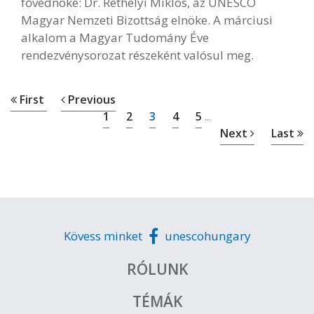
fővédnöke: Dr. Réthelyi Miklós, az UNESCO
Magyar Nemzeti Bizottság elnöke. A márciusi
alkalom a Magyar Tudomány Éve
rendezvénysorozat részeként valósul meg.
First
Previous
1
2
3
4
5
...
Next
Last
Kövess minket
unescohungary
RÓLUNK
TÉMÁK