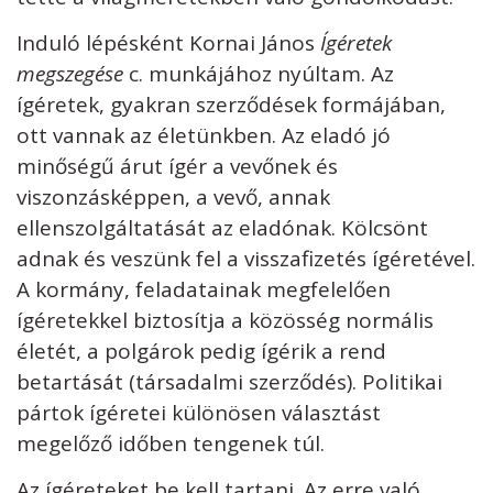
Induló lépésként Kornai János
Ígéretek
megszegése
c. munkájához nyúltam. Az
ígéretek, gyakran szerződések formájában,
ott vannak az életünkben. Az eladó jó
minőségű árut ígér a vevőnek és
viszonzásképpen, a vevő, annak
ellenszolgáltatását az eladónak. Kölcsönt
adnak és veszünk fel a visszafizetés ígéretével.
A kormány, feladatainak megfelelően
ígéretekkel biztosítja a közösség normális
életét, a polgárok pedig ígérik a rend
betartását (társadalmi szerződés). Politikai
pártok ígéretei különösen választást
megelőző időben tengenek túl.
Az ígéreteket be kell tartani. Az erre való