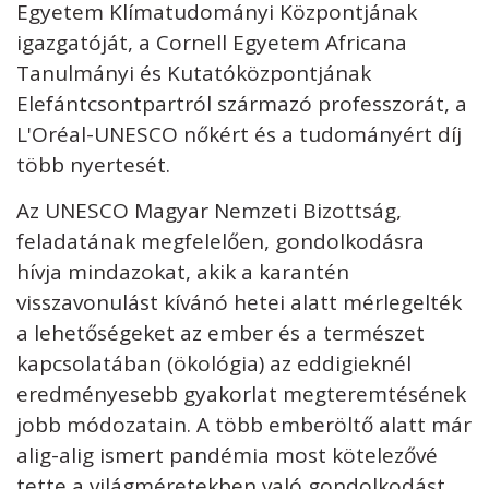
Egyetem Klímatudományi Központjának
igazgatóját, a Cornell Egyetem Africana
Tanulmányi és Kutatóközpontjának
Elefántcsontpartról származó professzorát, a
L'Oréal-UNESCO nőkért és a tudományért díj
több nyertesét.
Az UNESCO Magyar Nemzeti Bizottság,
feladatának megfelelően, gondolkodásra
hívja mindazokat, akik a karantén
visszavonulást kívánó hetei alatt mérlegelték
a lehetőségeket az ember és a természet
kapcsolatában (ökológia) az eddigieknél
eredményesebb gyakorlat megteremtésének
jobb módozatain. A több emberöltő alatt már
alig-alig ismert pandémia most kötelezővé
tette a világméretekben való gondolkodást.