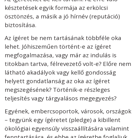
késztetések egyik formája az erkölcsi
ösztönzés, a másik a jó hírnév (reputáció)
biztosítása.
Az ígéret be nem tartásának többféle oka
lehet. Jóhiszeműen történt-e az ígéret
megfogalmazása, vagy már az indulás is
titokban tartva, félrevezető volt-e? Előre nem
látható akadályok vagy kellő gondosság
helyett gondatlanság az oka az ígéret
megszegésének? Történik-e részleges
teljesítés vagy tárgyalásos megegyezés?
Egyének, embercsoportok, városok, országok
– tegyünk egy ígéretet (pledge) a kibillent
ökológiai egyensúly visszaállítására valamint
fenntartására, és ebbe az ígéretbe foglaljuk