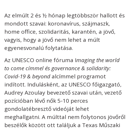
Kövess minket
unescohungary
Az elmúlt 2 és ½ hónap legtöbbször hallott és
mondott szavai: koronavírus, szájmaszk,
Adatkezelési tájékoztató
Impresszum
Technikai információk
RSS
home office, szolidaritás, karantén, a jövő,
vagyis, hogy a jövő nem lehet a múlt
egyenesvonalú folytatása.
Az UNESCO online fóruma I
maging the world
to come címmel és governance & solidarity:
Covid-19 & beyond
alcímmel programot
indított. Indulásként, az UNESCO főigazgató,
Audrey Azoulay bevezető szavai után, vezető
pozícióban lévő nők 5-10 perces
gondolatébresztő videóját lehet
meghallgatni. A múlttal nem folytonos jövőről
beszélők között ott találjuk a Texas Műszaki