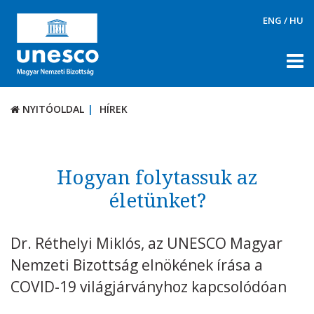
ENG
/
HU
NYITÓOLDAL
HÍREK
NYITÓOLDAL
HÍREK
RÓLUNK
TÉMÁK
Hogyan folytassuk az
DOKUMENTUMTÁR
életünket?
PÁLYÁZATOK / DÍJAK
Dr. Réthelyi Miklós, az UNESCO Magyar
KAPCSOLAT
Nemzeti Bizottság elnökének írása a
COVID-19 világjárványhoz kapcsolódóan