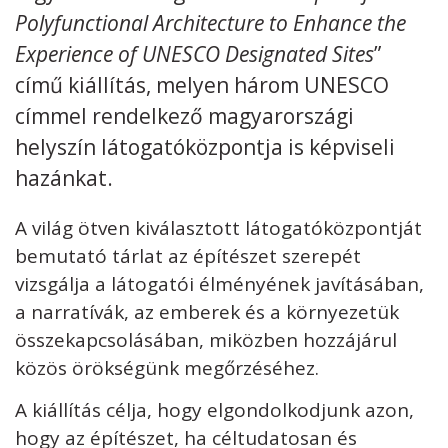
Polyfunctional Architecture to Enhance the
Kövess minket
unescohungary
Experience of UNESCO Designated Sites
”
című kiállítás, melyen három UNESCO
Adatkezelési tájékoztató
Impresszum
Technikai információk
RSS
címmel rendelkező magyarországi
helyszín látogatóközpontja is képviseli
hazánkat.
A világ ötven kiválasztott látogatóközpontját
bemutató tárlat az építészet szerepét
vizsgálja a látogatói élményének javításában,
a narratívák, az emberek és a környezetük
összekapcsolásában, miközben hozzájárul
közös örökségünk megőrzéséhez.
A kiállítás célja, hogy elgondolkodjunk azon,
hogy az építészet, ha céltudatosan és