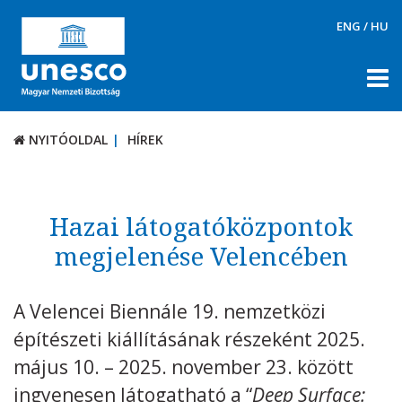
ENG
/
HU
NYITÓOLDAL
HÍREK
NYITÓOLDAL
HÍREK
RÓLUNK
TÉMÁK
Hazai látogatóközpontok
DOKUMENTUMTÁR
megjelenése Velencében
PÁLYÁZATOK / DÍJAK
A Velencei Biennále 19. nemzetközi
KAPCSOLAT
építészeti kiállításának részeként 2025.
május 10. – 2025. november 23. között
ingyenesen látogatható a “
Deep Surface: