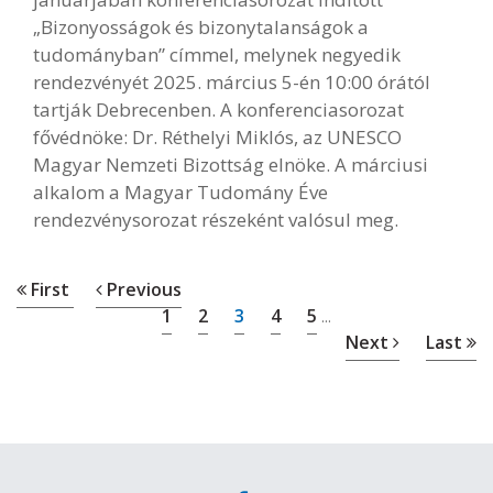
„Bizonyosságok és bizonytalanságok a
tudományban” címmel, melynek negyedik
rendezvényét 2025. március 5-én 10:00 órától
tartják Debrecenben. A konferenciasorozat
fővédnöke: Dr. Réthelyi Miklós, az UNESCO
Magyar Nemzeti Bizottság elnöke. A márciusi
alkalom a Magyar Tudomány Éve
rendezvénysorozat részeként valósul meg.
First
Previous
1
2
3
4
5
...
Next
Last