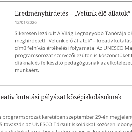
Eredményhirdetés – „Velünk élő állatok”
13/01/2026
Sikeresen lezárult A Világ Legnagyobb Tanórája ok
meghirdetett „Velünk élő állatok” – kreatív kutat
című felhívás értékelési folyamata. Az UNESCO Ma
programsorozat szervezői ezúton is köszönetüket f
diáknak és felkészítő pedagógusnak az elköteleze
munkáért.
kreatív kutatási pályázat középiskolásoknak
 programsorozat keretében szeptember 29-én megjelent p
 tavaszán az UNESCO Társult Iskolákkal közösen lebonyol
i a diákokat arra, hogy tudományos és kreatív megközelít