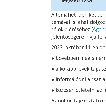
megvalósítását.
A témahét idén két tém
témával is lehet dolgo
célok eléréséhez (
Agen
jelentőségére hívja fel 
2023. október 11-én on
● bővebben megismerni
● a korábbi évek tapas
● informálódni a csatla
● közösen ötletelni az
Az online tájékoztató i