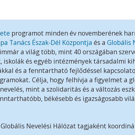
Hete
programot minden év novemberének har
pa Tanács Észak-Dél Központja
és a
Globális 
mmár a világ több, mint 40 országában szerve
, iskolák és egyéb intézmények társadalmi ki
kkal és a fenntartható fejlődéssel kapcsolato
gramokat. Célja, hogy felhívja a figyelmet a gl
nevelés, mint a szolidaritás és a változás eszk
enntarthatóbb, békésebb és igazságosabb vilá
 Globális Nevelési Hálózat tagjaként koordiná