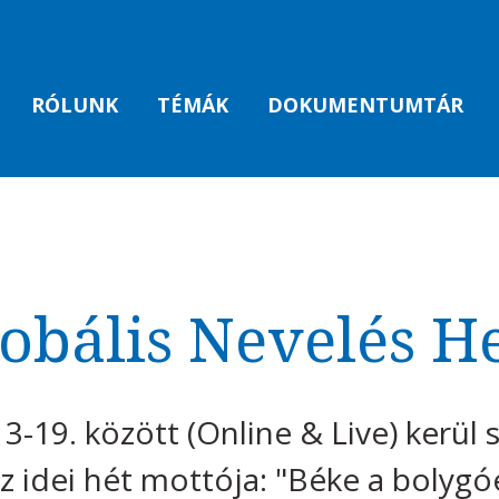
RÓLUNK
TÉMÁK
DOKUMENTUMTÁR
obális Nevelés H
-19. között (Online & Live) kerül s
z idei hét mottója: "Béke a bolygóé