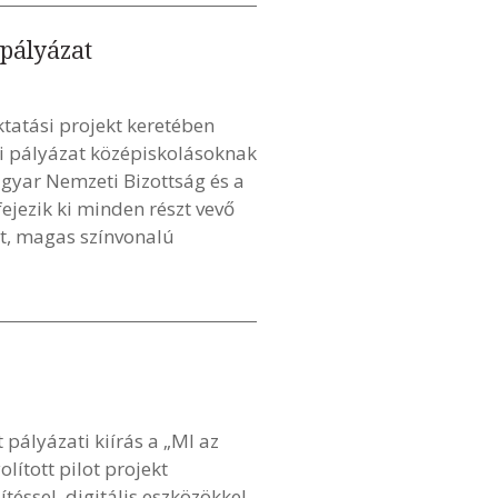
 pályázat
tatási projekt keretében
ási pályázat középiskolásoknak
gyar Nemzeti Bizottság és a
ejezik ki minden részt vevő
tt, magas színvonalú
ályázati kiírás a „MI az
ított pilot projekt
éssel, digitális eszközökkel