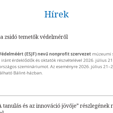
Hírek
a zsidó temetők védelméről
Védelméért (ESJF) nevű nonprofit szervezet
múzeumi s
iránt érdeklődők és oktatók részvételével 2026. július 2
országos szemináriumot. Az eseményre 2026. július 21–2
lálható Bálint-házban.
 tanulás és az innováció jövője” részlegének