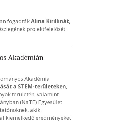
ban fogadták
Alina Kirillinát
,
észlegének projektfelelősét.
yos Akadémián
Tudományos Akadémia
alását a STEM-területeken
,
yok területén, valamint
mányban (NaTE) Egyesület
utatónőknek, akik
kkal kiemelkedő eredményeket