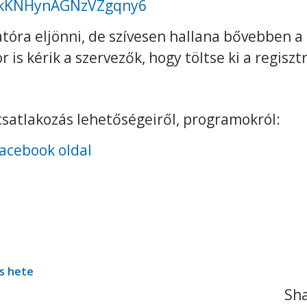
e/kKNHynAGNzVZgqny6
atóra eljönni, de szívesen hallana bővebben a
 is kérik a szervezők, hogy töltse ki a regiszt
csatlakozás lehetőségeiről, programokról:
facebook oldal
és hete
Sha