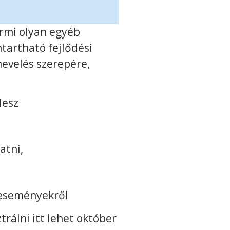
ármi olyan egyéb
tartható fejlődési
 nevelés szerepére,
lesz
atni,
, eseményekről
trálni itt lehet október