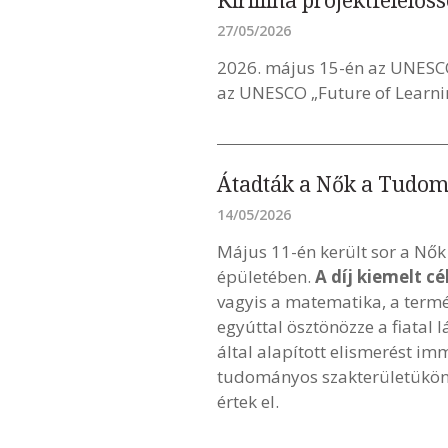
Kirillina projektfelelőss
27/05/2026
2026. május 15-én az UNESC
az UNESCO „Future of Learning
Átadták a Nők a Tudo
14/05/2026
Május 11-én került sor a N
épületében.
A díj kiemelt c
vagyis a matematika, a term
egyúttal ösztönözze a fiata
által alapított elismerést i
tudományos szakterületükön 
értek el.