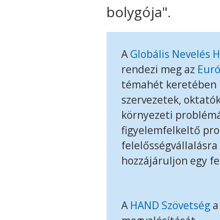
bolygója".
A
Globális Nevelés 
rendezi meg az
Euró
témahét keretében i
szervezetek, oktatók
környezeti problémá
figyelemfelkeltő pro
felelősségvállalásra 
hozzájáruljon egy f
A
HAND Szövetség
a