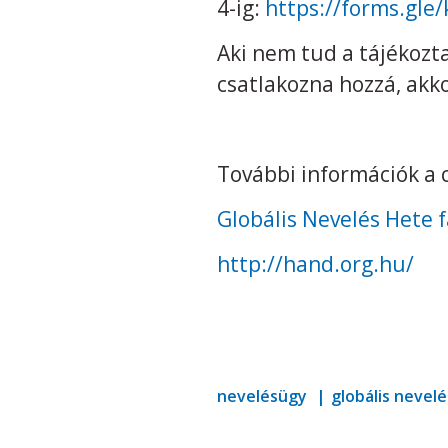
4-ig:
https://forms.gl
Aki nem tud a tájékozt
csatlakozna hozzá, akkor
További információk a 
Globális Nevelés Hete 
http://hand.org.hu/
nevelésügy
globális nevel