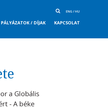
ENG
/
HU
PÁLYÁZATOK / DÍJAK
KAPCSOLAT
ete
or a Globális
rt - A béke