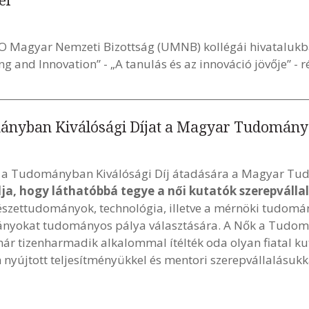
el
O Magyar Nemzeti Bizottság (UMNB) kollégái hivataluk
 and Innovation” - „A tanulás és az innováció jövője” - r
mányban Kiválósági Díjat a Magyar Tudomán
ők a Tudományban Kiválósági Díj átadására a Magyar 
élja, hogy láthatóbbá tegye a női kutatók szerepváll
észettudományok, technológia, illetve a mérnöki tudomán
l lányokat tudományos pálya választására. A Nők a Tudo
mmár tizenharmadik alkalommal ítélték oda olyan fiatal k
nyújtott teljesítményükkel és mentori szerepvállalásu