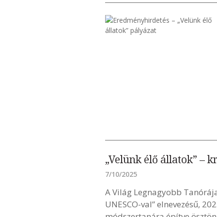
„Velünk élő állatok” – 
7/10/2025
A Világ Legnagyobb Tanórája
UNESCO-val” elnevezésű, 2025
módszertanára építve ösztönz