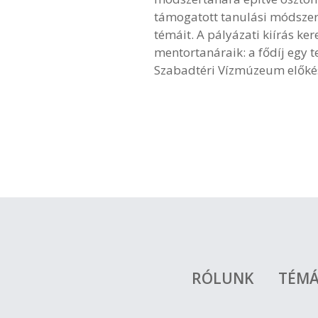
támogatott tanulási módszere
témáit. A pályázati kiírás k
mentortanáraik: a fődíj egy 
Szabadtéri Vízmúzeum előkész
RÓLUNK
TÉM