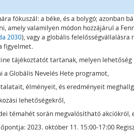
ára fókuszál: a béke, és a bolygó; azonban b
zni, amely valamilyen módon hozzájárul a Fenn
da 2030
), vagy a globális felelősségvállalásra
a figyelmet.
line tájékoztatót tartanak, melyen lehetőség 
 a Globális Nevelés Hete programot,
ztalatait, élményeit, és eredményeit meghallg
kozási lehetőségekről,
 idei témahét során megvalósítható akciókról
dőpontja: 2023. október 11. 15:00-17:00 Regisz