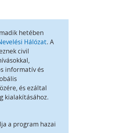
madik hetében
Nevelési Hálózat
. A
znek civil
hívásokkal,
s informatív és
obális
özére, és ezáltal
g kialakításához.
lja a program hazai