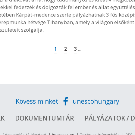
kkel fedezzék és dolgozzák fel ember és állat együttélé
eretében Kárpát-medence szerte pályázhatnak 3 fős középi
terepmunka hétvége Tihanyban, amely a világon elsőként 
ületeit szolgálja.
1
2
3
...
Kövess minket
unescohungary
ÁK
DOKUMENTUMTÁR
PÁLYÁZATOK / D
Adatkezelési tájékoztató
Impresszum
Technikai információk
RSS