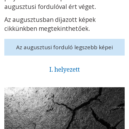
augusztusi fordulóval ért véget.
Kövess minket
unescohungary
Az augusztusban díjazott képek
Adatkezelési tájékoztató
Impresszum
Technikai információk
cikkünkben megtekinthetőek.
RSS
Az augusztusi forduló legszebb képei
I. helyezett