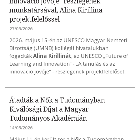
innováció jövője” részlegének
munkatársával, Alina Kirillina
projektfelelőssel
27/05/2026
2026. május 15-én az UNESCO Magyar Nemzeti
Bizottság (UMNB) kollégái hivatalukban
fogadták
Alina Kirillinát
, az UNESCO „Future of
Learning and Innovation” - „A tanulás és az
innováció jövője” - részlegének projektfelelősét.
Átadták a Nők a Tudományban
Kiválósági Díjat a Magyar
Tudományos Akadémián
14/05/2026
Május 11-én került sor a Nők a Tudományban