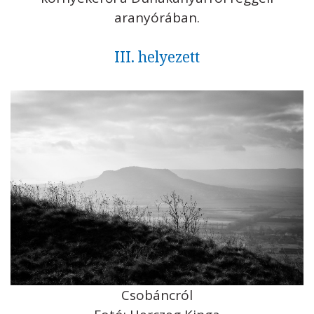
aranyórában.
III. helyezett
Csobáncról