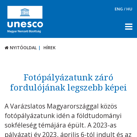
ENG
/
HU
NYITÓOLDAL
HÍREK
NYITÓOLDAL
HÍREK
RÓLUNK
TÉMÁK
Fotópályázatunk záró
DOKUMENTUMTÁR
fordulójának legszebb képei
PÁLYÁZATOK / DÍJAK
A Varázslatos Magyarországgal közös
KAPCSOLAT
fotópályázatunk idén a földtudományi
sokféleség témájára épült. A 2023-as
pályázati év 2023. április 6-tól indult és az