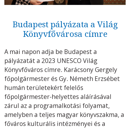
Kövess minket
unescohungary
Budapest pályázata a Világ
Adatkezelési tájékoztató
Impresszum
Technikai információk
RSS
Könyvfővárosa címre
A mai napon adja be Budapest a
pályázatát a 2023 UNESCO Világ
Könyvfőváros címre. Karácsony Gergely
főpolgármester és Gy. Németh Erzsébet
humán területekért felelős
főpolgármester-helyettes aláírásával
zárul az a programalkotási folyamat,
amelyben a teljes magyar könyvszakma, a
főváros kulturális intézményei és a