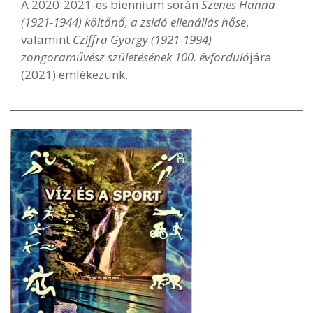
A 2020-2021-es biennium során
Szenes Hanna
(1921-1944) költőnő, a zsidó ellenállás hőse
,
valamint
Cziffra György (1921-1994)
zongoraművész születésének 100. évforduló
jára
(2021) emlékezünk.