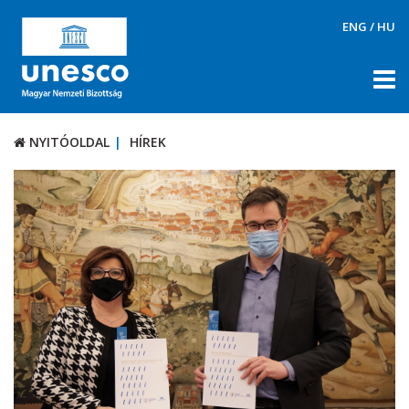
ENG
/
HU
NYITÓOLDAL
HÍREK
NYITÓOLDAL
HÍREK
RÓLUNK
TÉMÁK
DOKUMENTUMTÁR
PÁLYÁZATOK / DÍJAK
KAPCSOLAT