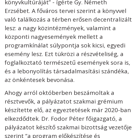
könyvkultúráját” - ígérte Gy. Németh
Erzsébet. A főváros tervei szerint a könyvvel
való találkozás a térben erősen decentralizált
lesz: a nagy közintézmények, valamint a
központi nagyesemények mellett a
programkínálat súlypontja sok kicsi, egyedi
esemény lesz. Ezt tükrözi a részvételiség, a
foglalkoztató természetű események sora is,
és a lebonyolítás társadalmasítási szándéka,
az önkéntesek bevonása.
Ahogy arról októberben beszámoltak a
résztvevők, a pályázatot szakmai grémium
készítette elő, az egyeztetések már 2020-ban
elkezdődtek. Dr. Fodor Péter főigazgató, a
pályázatot készítő szakmai bizottság vezetője
szerint “a program előkészítése és