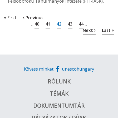
Felsőbbfokú Tanulmányok Intézete (FTI-iASK).
First
Previous
40
41
42
43
44
...
...
Next
Last
Kövess minket
unescohungary
RÓLUNK
TÉMÁK
DOKUMENTUMTÁR
PÁLYÁZATOK / DÍJAK