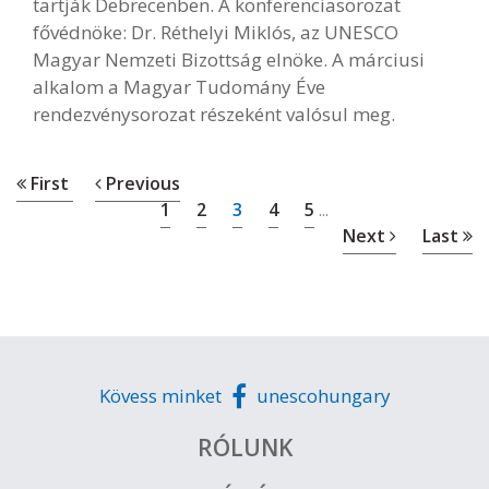
tartják Debrecenben. A konferenciasorozat
fővédnöke: Dr. Réthelyi Miklós, az UNESCO
Magyar Nemzeti Bizottság elnöke. A márciusi
alkalom a Magyar Tudomány Éve
rendezvénysorozat részeként valósul meg.
First
Previous
1
2
3
4
5
...
Next
Last
Kövess minket
unescohungary
RÓLUNK