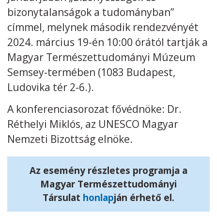
bizonytalanságok a tudományban”
Kövess minket
unescohungary
címmel, melynek második rendezvényét
2024. március 19-én 10:00 órától tartják a
Adatkezelési tájékoztató
Impresszum
Technikai információk
RSS
Magyar Természettudományi Múzeum
Semsey-termében (1083 Budapest,
Ludovika tér 2-6.).
A konferenciasorozat fővédnöke: Dr.
Réthelyi Miklós, az UNESCO Magyar
Nemzeti Bizottság elnöke.
Az esemény részletes programja a
Magyar Természettudományi
Társulat
honlap
ján érhető el.