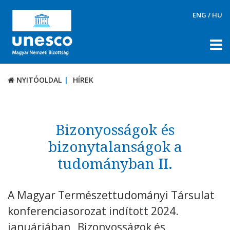
ENG
/
HU
NYITÓOLDAL
HÍREK
NYITÓOLDAL
HÍREK
RÓLUNK
TÉMÁK
Bizonyosságok és
DOKUMENTUMTÁR
bizonytalanságok a
tudományban II.
PÁLYÁZATOK / DÍJAK
KAPCSOLAT
A Magyar Természettudományi Társulat
konferenciasorozat indított 2024.
januárjában „Bizonyosságok és