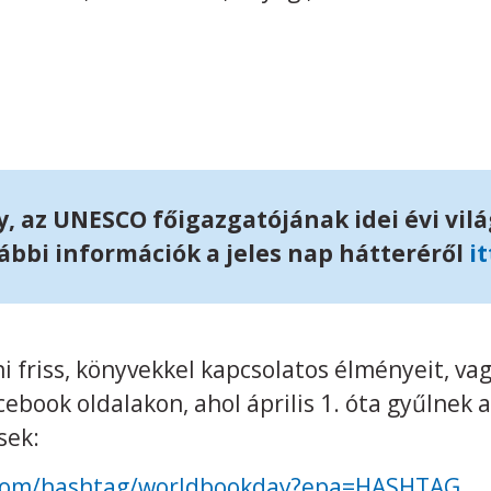
, az UNESCO főigazgatójának idei évi vil
ábbi információk a jeles nap hátteréről
it
i friss, könyvekkel kapcsolatos élményeit, va
ebook oldalakon, ahol április 1. óta gyűlnek 
sek:
ok.com/hashtag/worldbookday?epa=HASHTAG