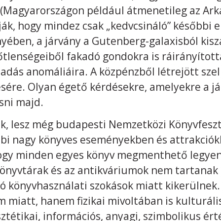
 (Magyarországon például átmenetileg az Ark
ák, hogy mindez csak „kedvcsináló” későbbi e
ében, a járvány a Gutenberg-galaxisból kis
tlenségeiből fakadó gondokra is ráirányította
adás anomáliáira. A közpénzből létrejött sze
ére. Olyan égető kérdésekre, amelyekre a já
sni majd.
 lesz még budapesti Nemzetközi Könyvfeszti
bbi nagy könyves eseményekben és attrakciók
hogy minden egyes könyv megmenthető legyen
könyvtárak és az antikváriumok nem tartanak 
zó könyvhasználati szokások miatt kikerülnek
m miatt, hanem fizikai mivoltában is kulturá
tétikai, információs, anyagi, szimbolikus ért