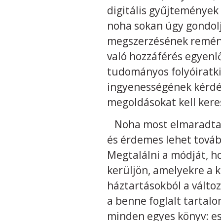
digitális gyűjtemények
noha sokan úgy gondolj
megszerzésének remény
való hozzáférés egyenlő
tudományos folyóiratki
ingyenességének kérdés
megoldásokat kell kere
Noha most elmaradtak,
és érdemes lehet tová
Megtalálni a módját, 
kerüljön, amelyekre a 
háztartásokból a válto
a benne foglalt tartalo
minden egyes könyv: esz