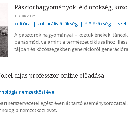
Pásztorhagyományok: élő örökség, közös
11/04/2025
kultúra
kulturális örökség
élő örökség
szel
A pásztorok hagyományai – köztük énekek, táncok, 
bánásmód, valamint a természet ciklusaihoz illes
tájban és közösségekben generációról generációr
Nobel-díjas professzor online előadása
nológia nemzetközi éve
artnerszervezetei egész éven át tartó eseménysorozattal,
nológia nemzetközi évét.