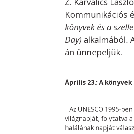
Z. Karvalics Lász
Kommunikációs és
könyvek és a szell
Day)
alkalmából. 
án ünnepeljük.
Április 23.: A könyvek
Az UNESCO 1995-ben ikt
világnapját, folytatva
halálának napját válas