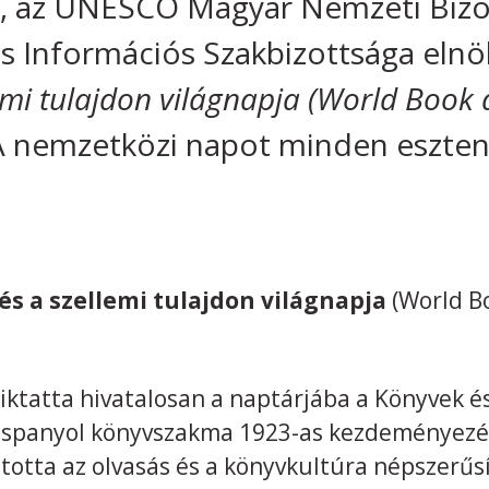
ló, az UNESCO Magyar Nemzeti Biz
 Információs Szakbizottsága elnö
emi tulajdon világnapja (World Book
A nemzetközi napot minden esztend
 és a szellemi tulajdon világnapja
(World B
atta hivatalosan a naptárjába a Könyvek és 
 a spanyol könyvszakma 1923-as kezdeményezé
ztotta az olvasás és a könyvkultúra népszerűs