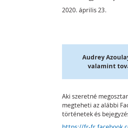
2020. április 23.
Audrey Azoulay
valamint tov
Aki szeretné megosztan
megteheti az alábbi Fac
történetek és bejegyzé
https://fr-fr.facebo