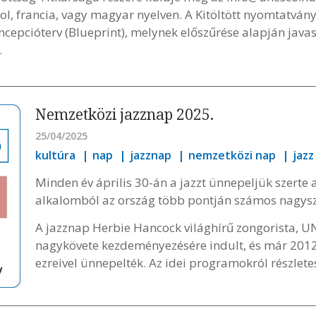
ol, francia, vagy magyar nyelven. A Kitöltött nyomtatvá
oncepcióterv (Blueprint), melynek előszűrése alapján java
.
Nemzetközi jazznap 2025.
25/04/2025
kultúra
nap
jazznap
nemzetközi nap
jazz
Minden év április 30-án a jazzt ünnepeljük szerte 
alkalomból az ország több pontján számos nagys
A jazznap Herbie Hancock világhírű zongorista, U
nagykövete kezdeményezésére indult, és már 2012-
ezreivel ünnepelték. Az idei programokról részlet