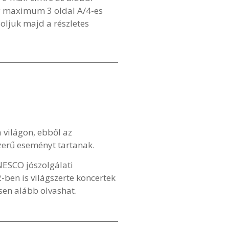
ny maximum 3 oldal A/4-es
soljuk majd a részletes
a világon, ebből az
zerű eseményt tartanak.
NESCO jószolgálati
ben is világszerte koncertek
esen alább olvashat.