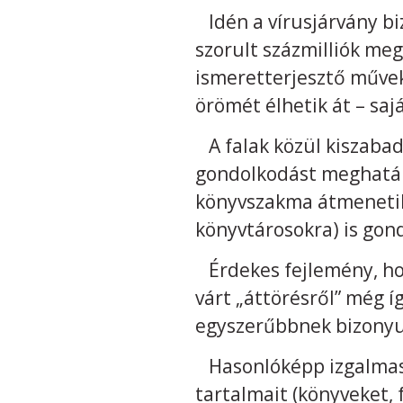
Idén a vírusjárvány bi
szorult százmilliók m
ismeretterjesztő művek
örömét élhetik át – saj
A falak közül kiszabad
gondolkodást meghatár
könyvszakma átmenetile
könyvtárosokra) is gondo
Érdekes fejlemény, ho
várt „áttörésről” még 
egyszerűbbnek bizonyul
Hasonlóképp izgalmas v
tartalmait (könyveket,