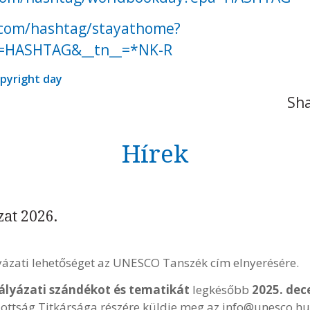
.com/hashtag/stayathome?
a=HASHTAG&__tn__=*NK-R
pyright day
Sha
Hírek
at 2026.
yázati lehetőséget az UNESCO Tanszék cím elnyerésére.
ályázati szándékot és tematikát
legkésőbb
2025. dec
tság Titkársága részére küldje meg az info@unesco.hu 