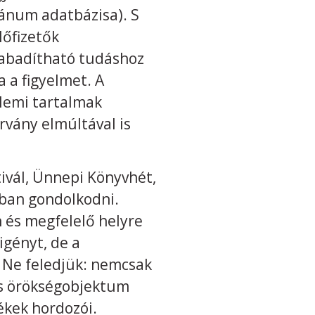
ánum adatbázisa). S
lőfizetők
zabadítható tudáshoz
 a figyelmet. A
llemi tartalmak
rvány elmúltával is
vál, Ünnepi Könyvhét,
ban gondolkodni.
 és megfelelő helyre
igényt, de a
. Ne feledjük: nemcsak
lis örökségobjektum
ékek hordozói.