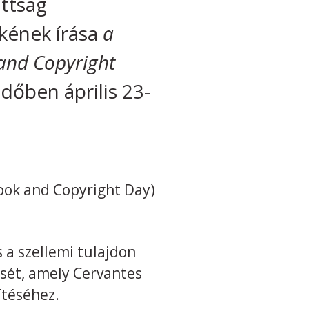
ottság
kének írása
a
 and Copyright
őben április 23-
ook and Copyright Day)
a szellemi tulajdon
sét, amely Cervantes
ítéséhez.