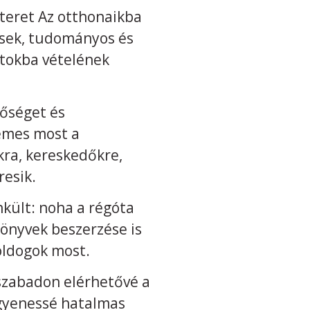
teret Az otthonaikba
rsek, tudományos és
rtokba vételének
nőséget és
emes most a
kra, kereskedőkre,
resik.
kült: noha a régóta
könyvek beszerzése is
oldogok most.
szabadon elérhetővé a
ngyenessé hatalmas