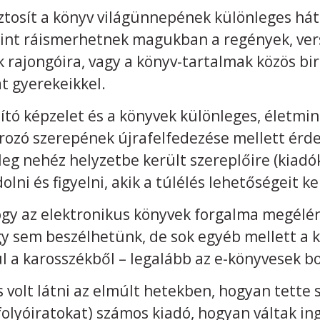
ztosít a könyv világünnepének különleges hát
egint ráismerhetnek magukban a regények, ve
 rajongóira, vagy a könyv-tartalmak közös bi
át gyerekeikkel.
ító képzelet és a könyvek különleges, életmi
ozó szerepének újrafelfedezése mellett érd
g nehéz helyzetbe került szereplőire (kiadó
lni és figyelni, akik a túlélés lehetőségeit ke
gy az elektronikus könyvek forgalma megélén
így sem beszélhetünk, de sok egyéb mellett a 
 a karosszékből – legalább az e-könyvesek b
olt látni az elmúlt hetekben, hogyan tette 
 folyóiratokat) számos kiadó, hogyan váltak i