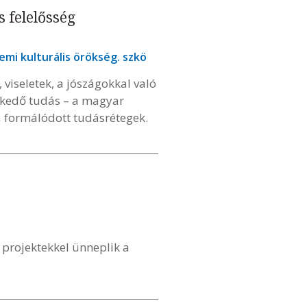
 felelősség
lemi kulturális örökség. szkö
viseletek, a jószágokkal való
zkedő tudás – a magyar
a formálódott tudásrétegek.
 projektekkel ünneplik a