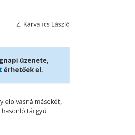
Z. Karvalics László
ágnapi üzenete,
t
érhetőek el.
gy elolvasná másokét,
a hasonló tárgyú