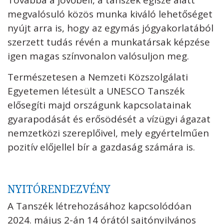
Továbbá a jövőbeli, a tanszék égisze alatt
megvalósuló közös munka kiváló lehetőséget
nyújt arra is, hogy az egymás jógyakorlatából
szerzett tudás révén a munkatársak képzése
igen magas színvonalon valósuljon meg.
Természetesen a Nemzeti Közszolgálati
Egyetemen létesült a UNESCO Tanszék
elősegíti majd országunk kapcsolatainak
gyarapodását és erősödését a vízügyi ágazat
nemzetközi szereplőivel, mely egyértelműen
pozitív előjellel bír a gazdaság számára is.
NYITÓRENDEZVÉNY
A Tanszék létrehozásához kapcsolódóan
2024. május 2-án 14 órától sajtónyilvános