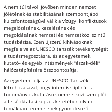
A nem túl távoli jövőben minden nemzet
jólétének és stabilitásának szempontjából
kulcsfontosságúvá válik a vízügyi konfliktusok
megelőzésének, kezelésének és
megoldásának nemzeti és nemzetközi szintű
tudásbázisa. Ezen újszerű kihívásoknak
megfelelve az UNESCO tanszék tevékenységét
a tudásmegosztásra, és az egyetemek,
kutató- és egyéb intézmények "észak-déli"
hálózatépítésére összpontosítja.
Az egyetem célja az UNESCO Tanszék
létrehozásával, hogy interdiszciplináris
tudományos kutatások nemzetközi szereplői
a felsőoktatási képzés keretében olyan
témákban teremtsenek gyümölcsöző