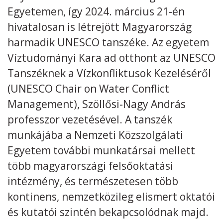
Egyetemen, így 2024. március 21-én
Kövess minket
unescohungary
hivatalosan is létrejött Magyarország
harmadik UNESCO tanszéke. Az egyetem
Adatkezelési tájékoztató
Impresszum
Technikai információk
RSS
Víztudományi Kara ad otthont az UNESCO
Tanszéknek a Vízkonfliktusok Kezeléséről
(UNESCO Chair on Water Conflict
Management), Szöllősi-Nagy András
professzor vezetésével. A tanszék
munkájába a Nemzeti Közszolgálati
Egyetem további munkatársai mellett
több magyarországi felsőoktatási
intézmény, és természetesen több
kontinens, nemzetközileg elismert oktatói
és kutatói szintén bekapcsolódnak majd.