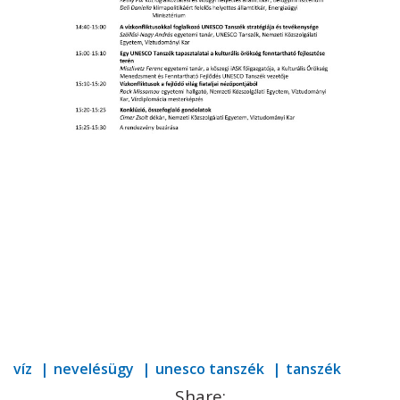
víz
nevelésügy
unesco tanszék
tanszék
Share: