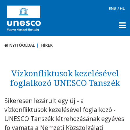
ENG
/
HU
NYITÓOLDAL
HÍREK
NYITÓOLDAL
HÍREK
RÓLUNK
TÉMÁK
Vízkonfliktusok kezelésével
DOKUMENTUMTÁR
foglalkozó UNESCO Tanszék
PÁLYÁZATOK / DÍJAK
Sikeresen lezárult egy új - a
KAPCSOLAT
vízkonfliktusok kezelésével foglalkozó -
UNESCO Tanszék létrehozásának egyéves
folyamata a Nemzeti Közszolgálati