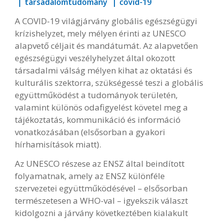
társadalomtudomány
covid-19
A COVID-19 világjárvány globális egészségügyi
krízishelyzet, mely mélyen érinti az UNESCO
alapvető céljait és mandátumát. Az alapvetően
egészségügyi veszélyhelyzet által okozott
társadalmi válság mélyen kihat az oktatási és
kulturális szektorra, szükségessé teszi a globális
együttműködést a tudományok területén,
valamint különös odafigyelést követel meg a
tájékoztatás, kommunikáció és információ
vonatkozásában (elsősorban a gyakori
hírhamisítások miatt).
Az UNESCO részese az ENSZ által beindított
folyamatnak, amely az ENSZ különféle
szervezetei együttműködésével – elsősorban
természetesen a WHO-val – igyekszik választ
kidolgozni a járvány következtében kialakult