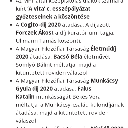
Az MFT által középiskolás diákok számára
kiírt
’A vita’ c. esszépályázat
győzteseinek a köszöntése
A
Cogito-díj 2020
átadása. A díjazott
Forczek Ákos
t a díj kuratóriumi tagja,
Ullmann Tamás köszönti.
A Magyar Filozófiai Társaság
Életműdíj
2020
átadása:
Bacsó Béla
életművét
Somlyó Bálint méltatja, majd a
kitüntetett röviden válaszol
A Magyar Filozófiai Társaság
Munkácsy
Gyula díj 2020
átadása:
Falus
Katalin
munkásságát Békés Vera
méltatja; a Munkácsy-család különdíjának
átadása, majd a kitüntetett röviden
válaszol