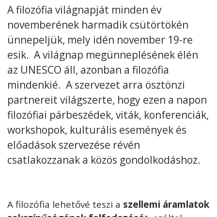
A filozófia világnapját minden év
Kövess minket
unescohungary
novemberének harmadik csütörtökén
ünnepeljük, mely idén november 19-re
Adatkezelési tájékoztató
Impresszum
Technikai információk
RSS
esik. A világnap megünneplésének élén
az UNESCO áll, azonban a filozófia
mindenkié. A szervezet arra ösztönzi
partnereit világszerte, hogy ezen a napon
filozófiai párbeszédek, viták, konferenciák,
workshopok, kulturális események és
előadások szervezése révén
csatlakozzanak a közös gondolkodáshoz.
A filozófia lehetővé teszi a
szellemi áramlatok