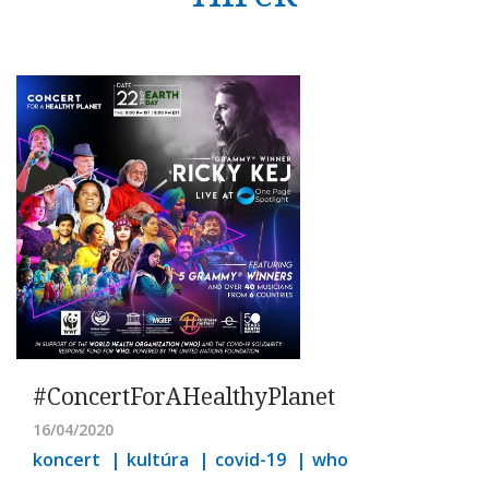
#ConcertForAHealthyPlanet
16/04/2020
koncert
kultúra
covid-19
who