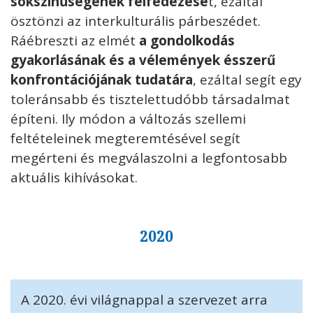
sokszínűségének felfedezésé
t, ezáltal
ösztönzi az interkulturális párbeszédet.
Ráébreszti az elmét
a gondolkodás
gyakorlásának és a vélemények ésszerű
konfrontációjának tudatára
, ezáltal segít egy
toleránsabb és tisztelettudóbb társadalmat
építeni. Ily módon a változás szellemi
feltételeinek megteremtésével segít
megérteni és megválaszolni a legfontosabb
aktuális kihívásokat.
2020
A 2020. évi világnappal a szervezet arra