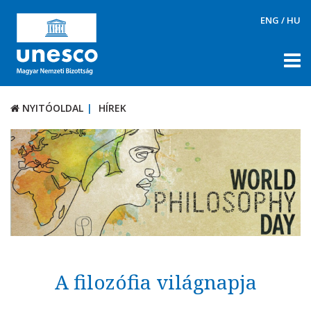
ENG
/
HU
NYITÓOLDAL
HÍREK
NYITÓOLDAL
HÍREK
RÓLUNK
TÉMÁK
DOKUMENTUMTÁR
PÁLYÁZATOK / DÍJAK
KAPCSOLAT
A filozófia világnapja