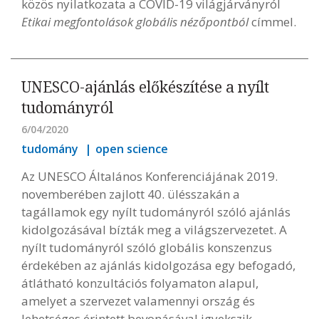
közös nyilatkozata a COVID-19 világjárványról
Etikai megfontolások globális nézőpontból
címmel.
UNESCO-ajánlás előkészítése a nyílt
tudományról
6/04/2020
tudomány
open science
Az UNESCO Általános Konferenciájának 2019.
novemberében zajlott 40. ülésszakán a
tagállamok egy nyílt tudományról szóló ajánlás
kidolgozásával bízták meg a világszervezetet. A
nyílt tudományról szóló globális konszenzus
érdekében az ajánlás kidolgozása egy befogadó,
átlátható konzultációs folyamaton alapul,
amelyet a szervezet valamennyi ország és
lehetséges érintett bevonásával igyekszik