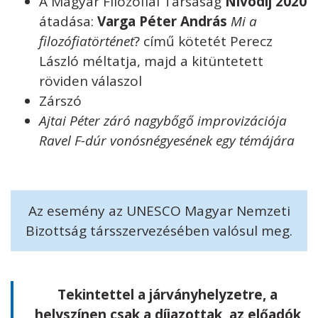
A Magyar Filozófiai Társaság
Nívódíj 2020
átadása:
Varga Péter András
Mi a
filozófiatörténet
? című kötetét Perecz
László méltatja, majd a kitüntetett
röviden válaszol
Zárszó
Ajtai Péter záró nagybőgő improvizációja
Ravel F-dúr vonósnégyesének egy témájára
Az esemény az UNESCO Magyar Nemzeti
Bizottság társszervezésében valósul meg.
Tekintettel a járványhelyzetre, a
helyszínen csak a díjazottak, az előadók