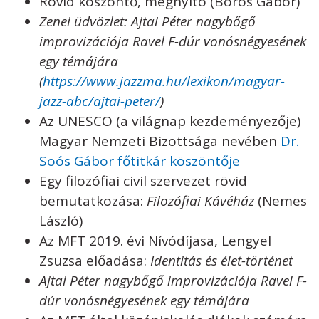
Rövid köszöntő, megnyitó (Boros Gábor)
Zenei üdvözlet: Ajtai Péter nagybőgő
improvizációja Ravel F-dúr vonósnégyesének
egy témájára
(
https://www.jazzma.hu/lexikon/magyar-
jazz-abc/ajtai-peter/
)
Az UNESCO (a világnap kezdeményezője)
Magyar Nemzeti Bizottsága nevében
Dr.
Soós Gábor főtitkár köszöntője
Egy filozófiai civil szervezet rövid
bemutatkozása:
Filozófiai Kávéház
(Nemes
László)
Az MFT 2019. évi Nívódíjasa, Lengyel
Zsuzsa előadása:
Identitás és élet-történet
Ajtai Péter nagybőgő improvizációja Ravel F-
dúr vonósnégyesének egy témájára