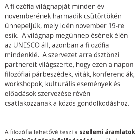
A filozófia világnapját minden év
Kövess minket
unescohungary
novemberének harmadik csütörtökén
ünnepeljük, mely idén november 19-re
Adatkezelési tájékoztató
Impresszum
Technikai információk
RSS
esik. A világnap megünneplésének élén
az UNESCO áll, azonban a filozófia
mindenkié. A szervezet arra ösztönzi
partnereit világszerte, hogy ezen a napon
filozófiai párbeszédek, viták, konferenciák,
workshopok, kulturális események és
előadások szervezése révén
csatlakozzanak a közös gondolkodáshoz.
A filozófia lehetővé teszi a
szellemi áramlatok