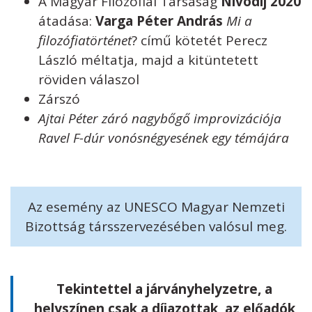
A Magyar Filozófiai Társaság
Nívódíj 2020
átadása:
Varga Péter András
Mi a
filozófiatörténet
? című kötetét Perecz
László méltatja, majd a kitüntetett
röviden válaszol
Zárszó
Ajtai Péter záró nagybőgő improvizációja
Ravel F-dúr vonósnégyesének egy témájára
Az esemény az UNESCO Magyar Nemzeti
Bizottság társszervezésében valósul meg.
Tekintettel a járványhelyzetre, a
helyszínen csak a díjazottak, az előadók