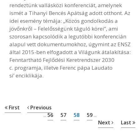
rendeztünk vallásközi konferenciát, amelynek
ismét a Tihanyi Bencés Apátság adott otthont. Az
idei esemény témája: „Közös gondolkodás a
jövőnkről – Felelősségünk táguló körei”, ami
szorosan kapcsolódik a legutóbbi konferencián
alapul vett dokumentumokhoz, úgymint az ENSZ
által 2015-ben elfogadott a Világunk átalakítása:
Fenntartható Fejlődési Keretrendszer 2030
c. programja, illetve Ferenc pápa Laudato
si’ enciklikája.
First
Previous
56
57
58
59
...
...
Next
Last