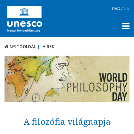
ENG
/
HU
NYITÓOLDAL
HÍREK
NYITÓOLDAL
HÍREK
RÓLUNK
TÉMÁK
DOKUMENTUMTÁR
PÁLYÁZATOK / DÍJAK
KAPCSOLAT
A filozófia világnapja