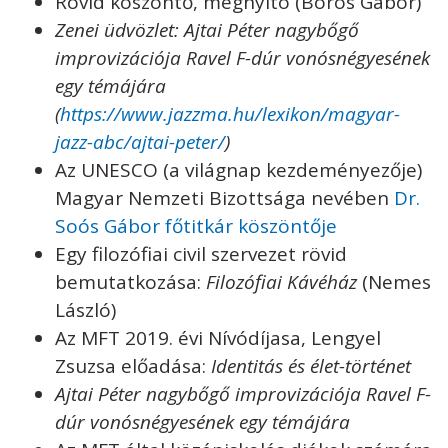
Rövid köszöntő, megnyitó (Boros Gábor)
Zenei üdvözlet: Ajtai Péter nagybőgő
improvizációja Ravel F-dúr vonósnégyesének
egy témájára
(
https://www.jazzma.hu/lexikon/magyar-
jazz-abc/ajtai-peter/
)
Az UNESCO (a világnap kezdeményezője)
Magyar Nemzeti Bizottsága nevében
Dr.
Soós Gábor főtitkár köszöntője
Egy filozófiai civil szervezet rövid
bemutatkozása:
Filozófiai Kávéház
(Nemes
László)
Az MFT 2019. évi Nívódíjasa, Lengyel
Zsuzsa előadása:
Identitás és élet-történet
Ajtai Péter nagybőgő improvizációja Ravel F-
dúr vonósnégyesének egy témájára