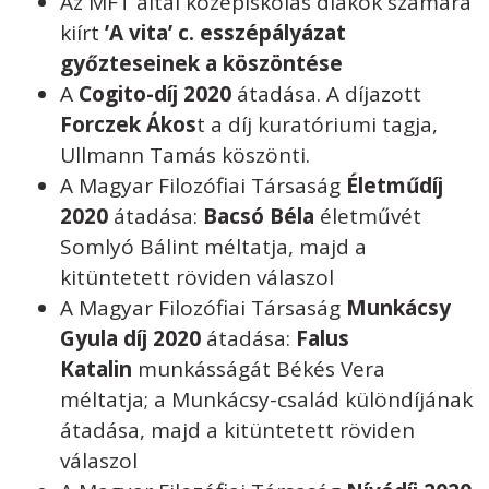
Az MFT által középiskolás diákok számára
kiírt
’A vita’ c. esszépályázat
győzteseinek a köszöntése
A
Cogito-díj 2020
átadása. A díjazott
Forczek Ákos
t a díj kuratóriumi tagja,
Ullmann Tamás köszönti.
A Magyar Filozófiai Társaság
Életműdíj
2020
átadása:
Bacsó Béla
életművét
Somlyó Bálint méltatja, majd a
kitüntetett röviden válaszol
A Magyar Filozófiai Társaság
Munkácsy
Gyula díj 2020
átadása:
Falus
Katalin
munkásságát Békés Vera
méltatja; a Munkácsy-család különdíjának
átadása, majd a kitüntetett röviden
válaszol