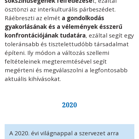
sokszínűségének felfedezésé
t, ezáltal
ösztönzi az interkulturális párbeszédet.
Ráébreszti az elmét
a gondolkodás
gyakorlásának és a vélemények ésszerű
konfrontációjának tudatára
, ezáltal segít egy
toleránsabb és tisztelettudóbb társadalmat
építeni. Ily módon a változás szellemi
feltételeinek megteremtésével segít
megérteni és megválaszolni a legfontosabb
aktuális kihívásokat.
2020
A 2020. évi világnappal a szervezet arra